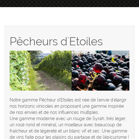
Pêcheurs d'Etoiles
Notre gamme Pêcheur d'Etoiles est née de l'envie d'élargir
nos horizons vinicoles en proposant une gamme inspirée
de nos envies et de nos influences multiples.
Une gamme moderne avec un rouge de Syrah, très léger,
un rosé rond et minéral, un moelleux avec beaucoup de
fraîcheur et de légèreté et un blanc vif et sec. Une gamme
de vins faite pour les plaisirs du partage et de l'épicurisme !